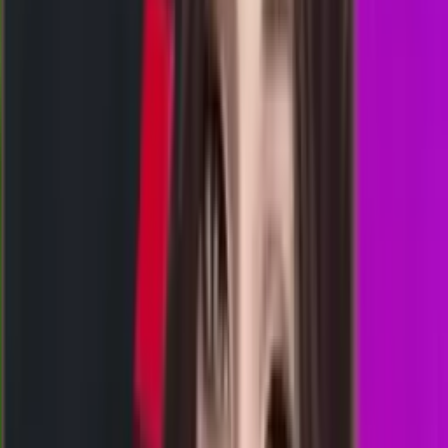
ND
1843
north carolina day
Selasa, 11 Agu
Buka
02.05
01.50
9
2
7
7
XM
2629
xiamen lottery