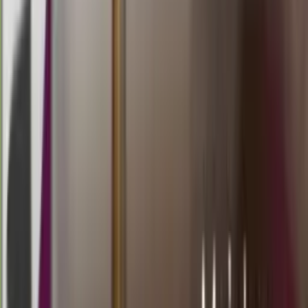
seoul lottery
Senin, 10 Agu
Buka
21.00
20.50
9
8
1
1
PC
1964
pcso
Senin, 10 Agu
Buka