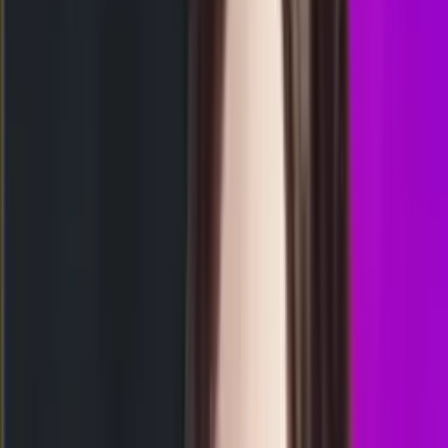
23.50
5
9
8
2
MO
1798
morocco quatro 03:00 wib
Selasa, 11 Agu
Buka
03.00
02.50