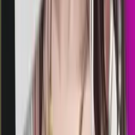
23.45
7
7
9
5
HKL
663
hongkong lotto
Senin, 10 Agu
Buka
23.00
22.45
2
9