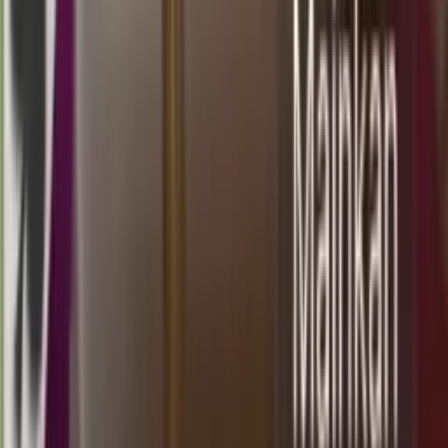
20.10
19.35
4
4
8
1
VC
2628
venice lottery
Senin, 10 Agu
Buka
20.00