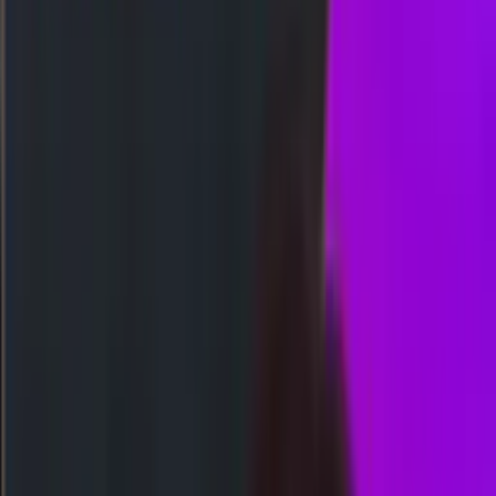
Togel
Slot
Kasino
Olahraga
Arcade
Poker
Tembak Ikan