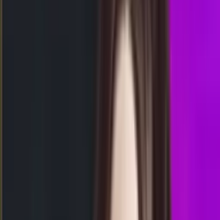
Senin, 10 Agu
Buka
17.45
17.30
3
5
2
5
MP
2628
malibucitypools
Senin, 10 Agu
Buka
00.00