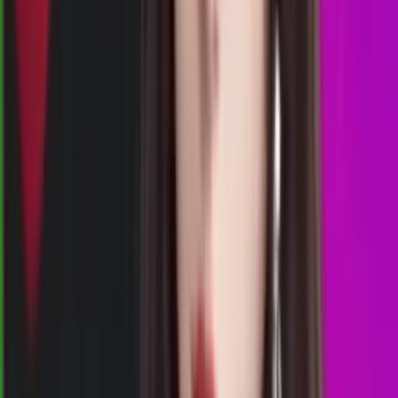
3
7
2
VD
1843
virginia day
Selasa, 11 Agu
Buka
01.00
00.50
5
1
0
0
FD