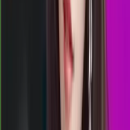
1843
florida day
Selasa, 11 Agu
Buka
00.30
00.15
5
0
9
7
TX
2253
texas day