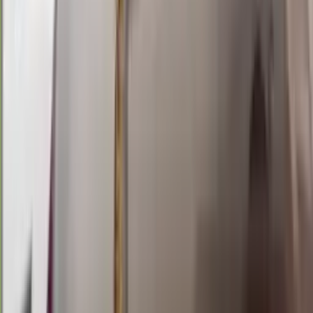
1
MQ
1796
morocco quatro 21:00 wib
Senin, 10 Agu
Buka
21.00
20.45
1
2
3
0
SL
2628