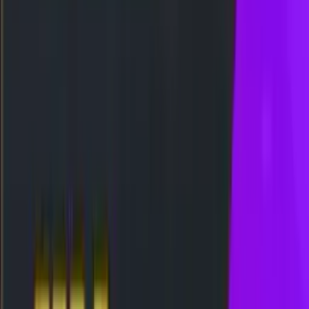
TIC
CASHBACK SPESIAL - SUPER
CKYSPIN!! RODA BONUS MINGGUAN
BONUS
 APK
BONUS DEPOSIT HARIAN – TO
BACK LIVEGAME
BONUS REFERRAL SEUMUR
SPECIAL KEMERDEKAAN
LOMBA HARIAN 3D-
EE SPIN 17✘ SPESIAL
TIC
CASHBACK SPESIAL - SUPER
CKYSPIN!! RODA BONUS MINGGUAN
BONUS
 APK
BONUS DEPOSIT HARIAN – TO
BACK LIVEGAME
BONUS REFERRAL SEUMUR
Daftar
Login
Daftar