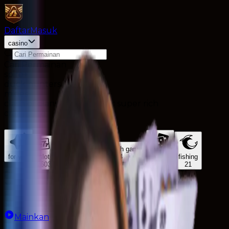
Daftar
Masuk
casino
Cari Permainan
spire+
duck hunters
mines+
clash of clans super scatter super rich
crazy time
crash game
for you
slot
live casino
4
arcade
fishing
2603
635
104
21
Provider :
Big Game
Filter :
TERKENAL
Mainkan