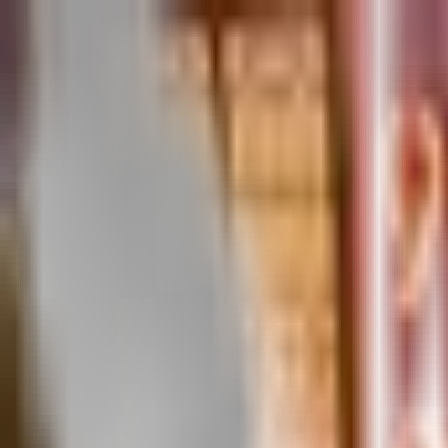
Daftar
Masuk
casino
Cari Permainan
spire+
world cup 2026
all stars - world cup 2026
plinko+
clash of clans super scatter super rich
crash game
for you
slot
live casino
4
arcade
fishing
2603
635
104
21
Provider :
Evolution Gaming
Filter :
TERKENAL
Dragon Dragon
Evolution Gaming
Lightning Roulette
Evolution Gaming