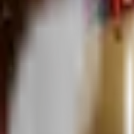
24
/
295
Game
Page
1
of
13
ASUSTOTO Situs Hiburan D
Tingkat Tinggi
ASUSTOTO
hadir sebagai situs hiburan digital palin
era digital yang semakin kompleks, keamanan menjadi 
tingkat tinggi yang setara dengan standar internasion
Tidak hanya fokus pada keamanan, ASUSTOTO juga m
memberikan kenyamanan maksimal, mulai dari tampil
menikmati berbagai layanan tanpa hambatan, baik me