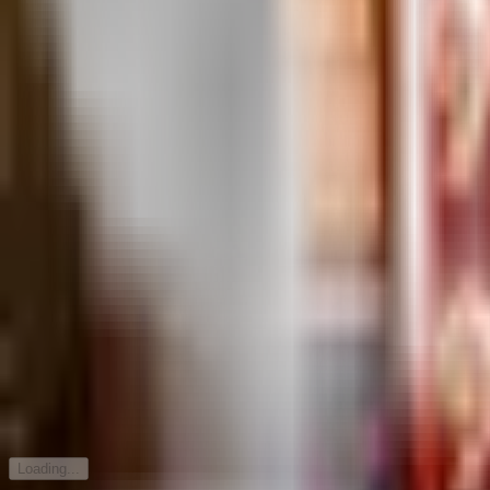
Dynasty Roulette
Evolution Gaming
Crazy Time
Evolution Gaming
Ice Fishing
Evolution Gaming
Super Sic Bo
Evolution Gaming
VIP Bet Stacker Blackjack 5
Evolution Gaming
Red Door Roulette
Evolution Gaming
Super Speed Baccarat A
Evolution Gaming
Insurance Baccarat
Evolution Gaming
Lightning Baccarat
Evolution Gaming
VIP Bet Stacker Blackjack 8
Evolution Gaming
XXXtreme Lightning Roulette
Evolution Gaming
Dynasty Classic Blackjack 5
Evolution Gaming
First Person Football Studio
Evolution Gaming
XXXtreme Lightning Baccarat
Evolution Gaming
Ultimate Texas Hold'em
Evolution Gaming
Funky Time
Evolution Gaming
Casino Hold'em Italia
Evolution Gaming
Speed Baccarat A
Evolution Gaming
VIP Always 6 Blackjack 3
Evolution Gaming
Lightning Storm
Evolution Gaming
No Commission Baccarat
Evolution Gaming
Always 9 Baccarat
Evolution Gaming
Loading...