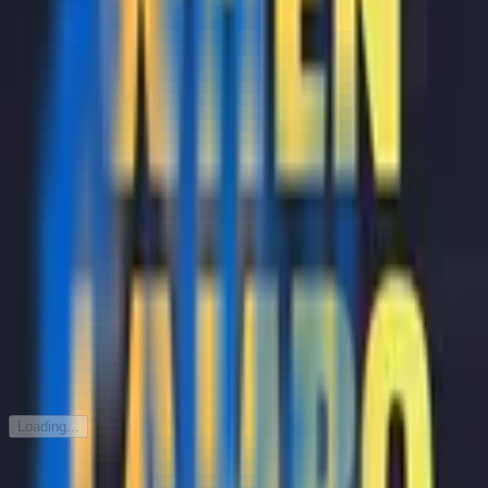
American Blackjack
Pragmatic Play
Multihand Blackjack
Pragmatic Play
Dragon Tiger
Pragmatic Play
Dragon Bonus Baccarat
Pragmatic Play
Hippie Days
Microgaming
Soccer Striker
Microgaming
War
Habanero
Thai Fish Prawn Crab
CQ9
Plinko
568WIN Games
Dice
568WIN Games
Mini Roulette
CQ9
Crash
568WIN Games
通比花鬪牌
CQ9
K.O. Island
CQ9
Xoc Dia
CQ9
Funky Bingo
CQ9
Space Crasher
Spade Gaming
Lucky Coin
568WIN Games
Mummy's Treasure
CQ9
When Lambo
568WIN Games
Loading...
24
/