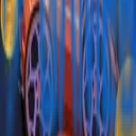
Selain itu, ASUSTOTO juga dikenal memiliki sistem
perlindungan data yang
transparan dan terpercaya
.
Setiap informasi pengguna dikelola dengan standar
keamanan tinggi sehingga memberikan rasa aman
dan nyaman dalam beraktivitas. Kepercayaan
pengguna menjadi prioritas utama yang terus dijaga
dengan konsistensi pelayanan terbaik.
Dengan kombinasi
teknologi canggih
, keamanan
maksimal, dan pengalaman pengguna yang optimal,
ASUSTOTO menjadi pilihan tepat bagi siapa saja yang
mencari platform hiburan digital terpercaya. Inovasi
yang terus dikembangkan menjadikan platform ini
tetap relevan dan unggul di tengah persaingan
industri digital yang semakin berkembang.
Lihat Semua