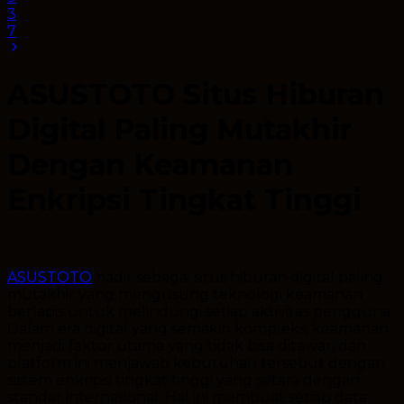
3
7
ASUSTOTO Situs Hiburan
Digital Paling Mutakhir
Dengan Keamanan
Enkripsi Tingkat Tinggi
ASUSTOTO
hadir sebagai situs hiburan digital paling
mutakhir yang mengusung teknologi keamanan
berlapis untuk melindungi setiap aktivitas pengguna.
Dalam era digital yang semakin kompleks, keamanan
menjadi faktor utama yang tidak bisa ditawar, dan
platform ini menjawab kebutuhan tersebut dengan
sistem enkripsi tingkat tinggi yang setara dengan
standar internasional. Hal ini membuat setiap data