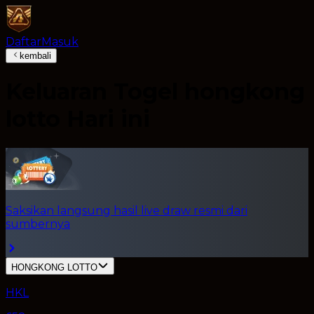
Daftar
Masuk
kembali
Keluaran Togel
hongkong
lotto
Hari ini
Saksikan langsung hasil live draw resmi dari
sumbernya
HONGKONG LOTTO
HKL