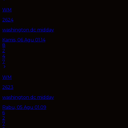
WM
2624
washington dc midday
Kamis, 06 Agu
01.14
8
2
4
7
WM
2623
washington dc midday
Rabu, 05 Agu
01.09
6
2
7