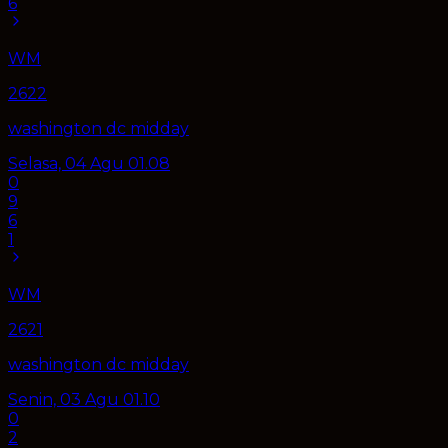
6
WM
2622
washington dc midday
Selasa, 04 Agu
01.08
0
9
6
1
WM
2621
washington dc midday
Senin, 03 Agu
01.10
0
2