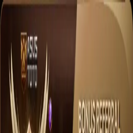
Daftar
Masuk
kembali
Detail Promosi
Hanya dengan membawa teman anda bermain di
ASUSTOTO dan daftar kan teman dengan link
REFFRAL anda jika teman anda kalah maka akan
mendapat kan komisi REFFRAL sebesar 1% yang
berlaku di permainan togel 2D,3D,4D.
ASUSTOTO Situs Hiburan
Digital Paling Mutakhir
Dengan Keamanan
Enkripsi Tingkat Tinggi