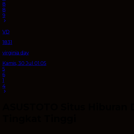
8
8
9
VD
1831
virginia day
Kamis, 30 Jul
01.05
5
6
1
4
ASUSTOTO Situs Hiburan D
Tingkat Tinggi