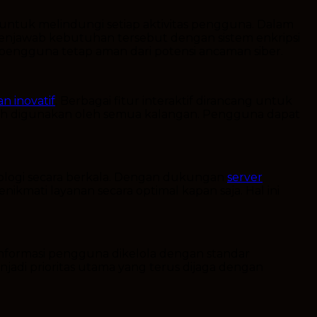
 untuk melindungi setiap aktivitas pengguna. Dalam
 menjawab kebutuhan tersebut dengan sistem enkripsi
i pengguna tetap aman dari potensi ancaman siber.
n inovatif
. Berbagai fitur interaktif dirancang untuk
dah digunakan oleh semua kalangan. Pengguna dapat
knologi secara berkala. Dengan dukungan
server
ati layanan secara optimal kapan saja. Hal ini
 informasi pengguna dikelola dengan standar
adi prioritas utama yang terus dijaga dengan