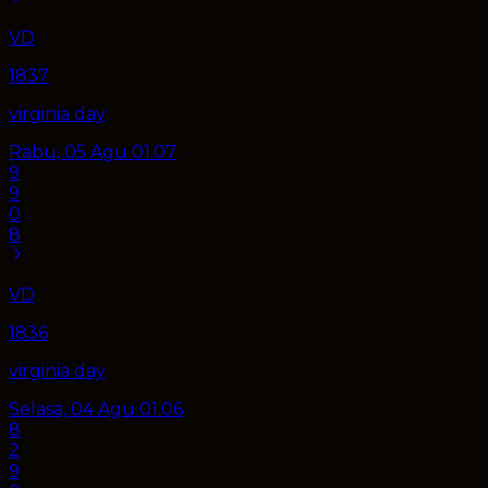
VD
1837
virginia day
Rabu, 05 Agu
01.07
9
9
0
8
VD
1836
virginia day
Selasa, 04 Agu
01.06
8
2
9