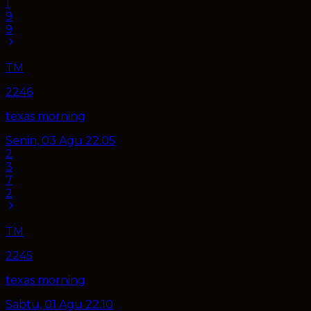
1
9
9
TM
2246
texas morning
Senin, 03 Agu
22.05
2
3
7
2
TM
2245
texas morning
Sabtu, 01 Agu
22.10