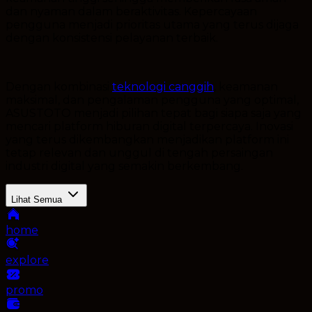
dan nyaman dalam beraktivitas. Kepercayaan
pengguna menjadi prioritas utama yang terus dijaga
dengan konsistensi pelayanan terbaik.
Dengan kombinasi
teknologi canggih
, keamanan
maksimal, dan pengalaman pengguna yang optimal,
ASUSTOTO menjadi pilihan tepat bagi siapa saja yang
mencari platform hiburan digital terpercaya. Inovasi
yang terus dikembangkan menjadikan platform ini
tetap relevan dan unggul di tengah persaingan
industri digital yang semakin berkembang.
Lihat Semua
home
explore
promo