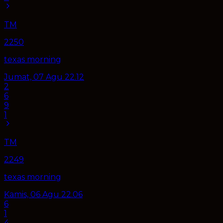
TM
2250
texas morning
Jumat, 07 Agu
22.12
2
6
9
1
TM
2249
texas morning
Kamis, 06 Agu
22.06
6
1
4