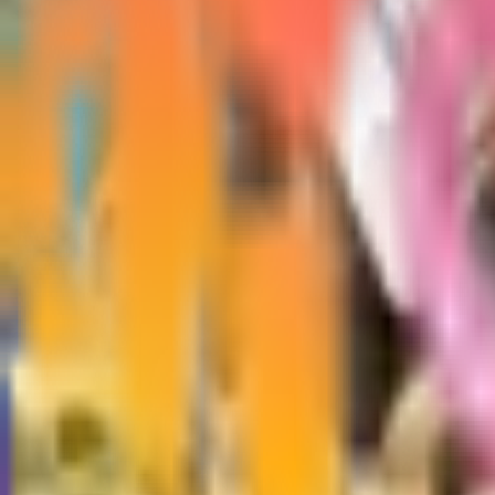
Tidak hanya fokus pada keamanan, ASUSTOTO juga m
memberikan kenyamanan maksimal, mulai dari tampil
menikmati berbagai layanan tanpa hambatan, baik me
Keunggulan lain yang dimiliki platform ini adalah kes
berkinerja tinggi
, ASUSTOTO mampu memberikan akses c
menjadi nilai tambah yang sangat penting dalam dunia 
Selain itu, ASUSTOTO juga dikenal memiliki sistem pe
keamanan tinggi sehingga memberikan rasa aman dan 
konsistensi pelayanan terbaik.
Dengan kombinasi
teknologi canggih
, keamanan maksi
platform hiburan digital terpercaya. Inovasi yang ter
semakin berkembang.
Lihat Semua