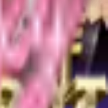
n inovatif
. Berbagai fitur interaktif dirancang untuk
dah digunakan oleh semua kalangan. Pengguna dapat
knologi secara berkala. Dengan dukungan
server
ati layanan secara optimal kapan saja. Hal ini
 informasi pengguna dikelola dengan standar
adi prioritas utama yang terus dijaga dengan
menjadi pilihan tepat bagi siapa saja yang mencari
an unggul di tengah persaingan industri digital yang