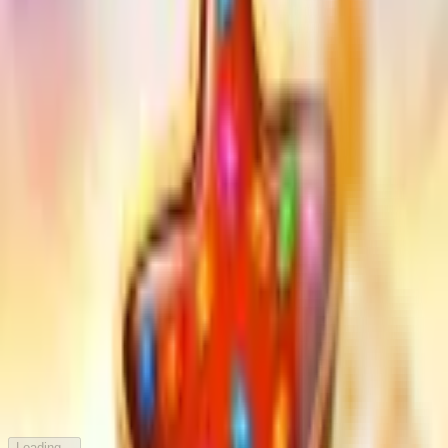
World Cup 2026
Eclipse Studio
Clash of Clans Super Scatter SUPER RICH
SUPER
RICH
Clash of Clans SUPER RICH
SUPER RICH
Gates of Olympus Super Scatter
Pragmatic Play
Mahjong Ways
PG Soft
Gates of Olympus 1000
Pragmatic Play
Mahjong Ways 2
PG Soft
Mahjong Wins 3 - Black Scatter
Pragmatic Play
Sweet Bonanza 1000
Pragmatic Play
Wild Bandito
PG Soft
Gates of Olympus
Pragmatic Play
Wild Bounty Showdown
PG Soft
Starlight Princess 1000
Pragmatic Play
Mahjong Wins 2
Pragmatic Play
Lucky Neko
PG Soft
Starlight Princess
Pragmatic Play
Sweet Bonanza
Pragmatic Play
Sugar Rush 1000
Pragmatic Play
Sweet Bonanza Super Scatter
Pragmatic Play
Aztec Gems
Pragmatic Play
Gates of Gatot Kaca 1000
Pragmatic Play
Candy Blitz
Pragmatic Play
Loading...