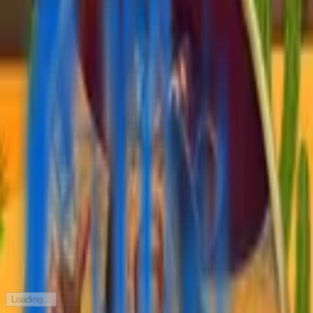
Lucky Clover
568WIN Games
Pirate Treasure
568WIN Games
Golden Temple
568WIN Games
Wild West
568WIN Games
Good Luck
568WIN Games
Steam Punk
568WIN Games
Akira
568WIN Games
Highroad King
568WIN Games
God Of Wealth
568WIN Games
Journey To The West
568WIN Games
Three Kingdoms
568WIN Games
Happy Fruits
568WIN Games
Alice
568WIN Games
Safari
568WIN Games
Disco Jockey
568WIN Games
Lucky777
568WIN Games
Millionaire
568WIN Games
Fruit Ripe
568WIN Games
Money Tree
568WIN Games
Lucky Frog
568WIN Games
Sweet Love
568WIN Games
Crazy Bomb
568WIN Games
Loading...