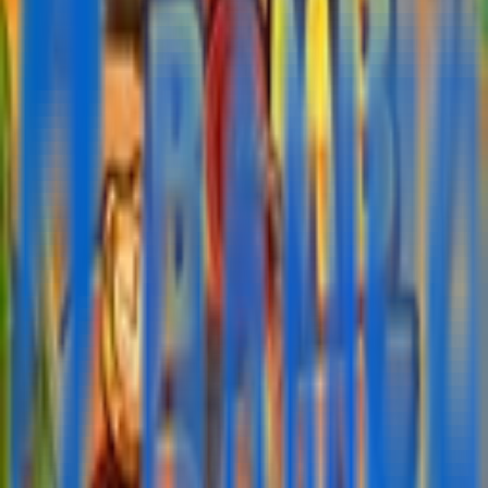
pribadi maupun transaksi pengguna tetap aman dari
potensi ancaman siber.
Tidak hanya fokus pada keamanan, ASUSTOTO juga
menawarkan pengalaman hiburan digital yang
modern dan inovatif
. Berbagai fitur interaktif
dirancang untuk memberikan kenyamanan
maksimal, mulai dari tampilan antarmuka yang
responsif hingga navigasi yang mudah digunakan
oleh semua kalangan. Pengguna dapat menikmati
berbagai layanan tanpa hambatan, baik melalui
desktop maupun perangkat mobile.
Keunggulan lain yang dimiliki platform ini adalah
kestabilan sistem yang selalu dijaga melalui
pembaruan teknologi secara berkala. Dengan
dukungan
server berkinerja tinggi
, ASUSTOTO
mampu memberikan akses cepat tanpa gangguan,
sehingga pengguna dapat menikmati layanan secara
optimal kapan saja. Hal ini menjadi nilai tambah yang