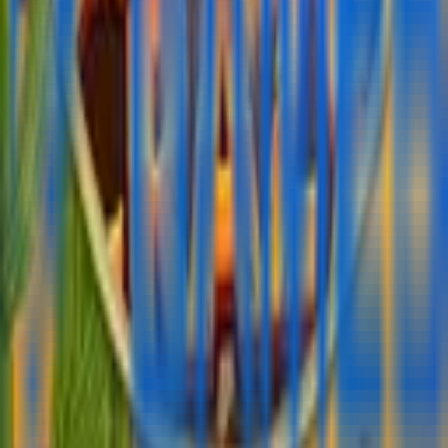
sangat penting dalam dunia hiburan digital yang
kompetitif.
Selain itu, ASUSTOTO juga dikenal memiliki sistem
perlindungan data yang
transparan dan terpercaya
.
Setiap informasi pengguna dikelola dengan standar
keamanan tinggi sehingga memberikan rasa aman
dan nyaman dalam beraktivitas. Kepercayaan
pengguna menjadi prioritas utama yang terus dijaga
dengan konsistensi pelayanan terbaik.
Dengan kombinasi
teknologi canggih
, keamanan
maksimal, dan pengalaman pengguna yang optimal,
ASUSTOTO menjadi pilihan tepat bagi siapa saja yang
mencari platform hiburan digital terpercaya. Inovasi
yang terus dikembangkan menjadikan platform ini
tetap relevan dan unggul di tengah persaingan
industri digital yang semakin berkembang.
Lihat Semua