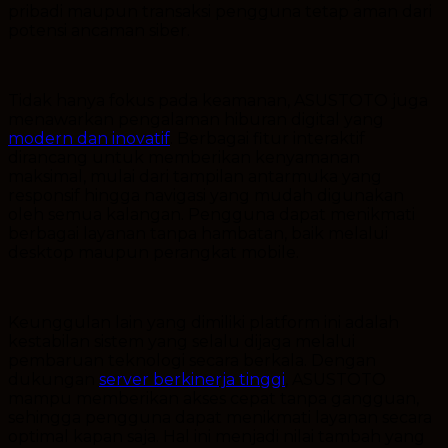
pribadi maupun transaksi pengguna tetap aman dari
potensi ancaman siber.
Tidak hanya fokus pada keamanan, ASUSTOTO juga
menawarkan pengalaman hiburan digital yang
modern dan inovatif
. Berbagai fitur interaktif
dirancang untuk memberikan kenyamanan
maksimal, mulai dari tampilan antarmuka yang
responsif hingga navigasi yang mudah digunakan
oleh semua kalangan. Pengguna dapat menikmati
berbagai layanan tanpa hambatan, baik melalui
desktop maupun perangkat mobile.
Keunggulan lain yang dimiliki platform ini adalah
kestabilan sistem yang selalu dijaga melalui
pembaruan teknologi secara berkala. Dengan
dukungan
server berkinerja tinggi
, ASUSTOTO
mampu memberikan akses cepat tanpa gangguan,
sehingga pengguna dapat menikmati layanan secara
optimal kapan saja. Hal ini menjadi nilai tambah yang