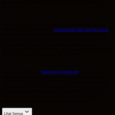
sangat penting dalam dunia hiburan digital yang
kompetitif.
Selain itu, ASUSTOTO juga dikenal memiliki sistem
perlindungan data yang
transparan dan terpercaya
.
Setiap informasi pengguna dikelola dengan standar
keamanan tinggi sehingga memberikan rasa aman
dan nyaman dalam beraktivitas. Kepercayaan
pengguna menjadi prioritas utama yang terus dijaga
dengan konsistensi pelayanan terbaik.
Dengan kombinasi
teknologi canggih
, keamanan
maksimal, dan pengalaman pengguna yang optimal,
ASUSTOTO menjadi pilihan tepat bagi siapa saja yang
mencari platform hiburan digital terpercaya. Inovasi
yang terus dikembangkan menjadikan platform ini
tetap relevan dan unggul di tengah persaingan
industri digital yang semakin berkembang.
Lihat Semua