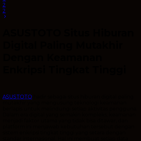
2
2
ASUSTOTO Situs Hiburan
Digital Paling Mutakhir
Dengan Keamanan
Enkripsi Tingkat Tinggi
ASUSTOTO
hadir sebagai situs hiburan digital paling
mutakhir yang mengusung teknologi keamanan
berlapis untuk melindungi setiap aktivitas pengguna.
Dalam era digital yang semakin kompleks, keamanan
menjadi faktor utama yang tidak bisa ditawar, dan
platform ini menjawab kebutuhan tersebut dengan
sistem enkripsi tingkat tinggi yang setara dengan
standar internasional. Hal ini membuat setiap data