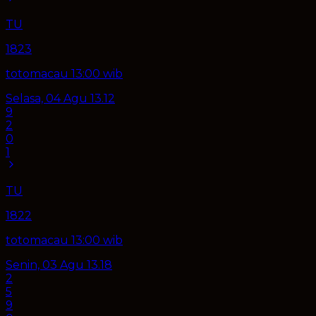
TU
1823
totomacau 13:00 wib
Selasa, 04 Agu
13.12
9
2
0
1
TU
1822
totomacau 13:00 wib
Senin, 03 Agu
13.18
2
5
9