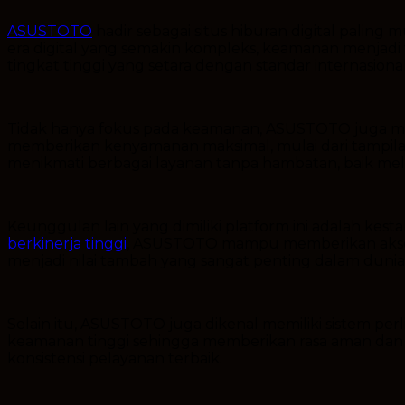
ASUSTOTO
hadir sebagai situs hiburan digital palin
era digital yang semakin kompleks, keamanan menjadi 
tingkat tinggi yang setara dengan standar internasion
Tidak hanya fokus pada keamanan, ASUSTOTO juga m
memberikan kenyamanan maksimal, mulai dari tampil
menikmati berbagai layanan tanpa hambatan, baik me
Keunggulan lain yang dimiliki platform ini adalah kes
berkinerja tinggi
, ASUSTOTO mampu memberikan akses c
menjadi nilai tambah yang sangat penting dalam dunia 
Selain itu, ASUSTOTO juga dikenal memiliki sistem pe
keamanan tinggi sehingga memberikan rasa aman dan 
konsistensi pelayanan terbaik.