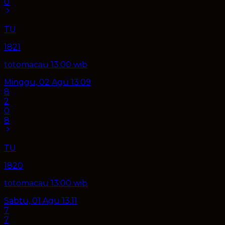
0
TU
1821
totomacau 13:00 wib
Minggu, 02 Agu
13.09
8
2
0
8
TU
1820
totomacau 13:00 wib
Sabtu, 01 Agu
13.11
7
7