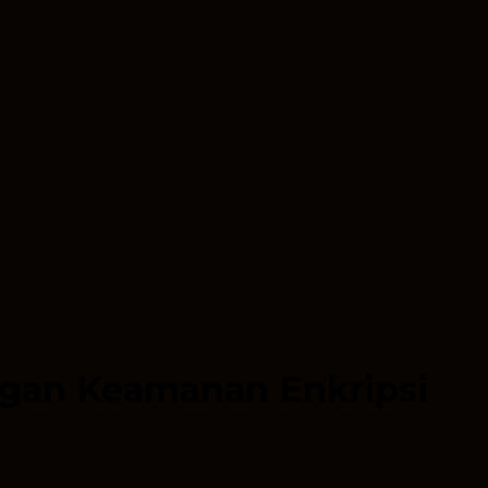
ngan Keamanan Enkripsi