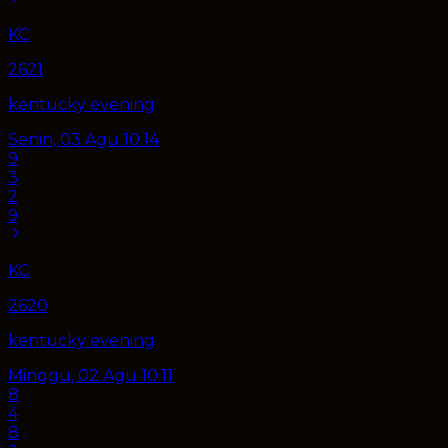
KC
2621
kentucky evening
Senin, 03 Agu
10.14
9
3
2
9
KC
2620
kentucky evening
Minggu, 02 Agu
10.11
8
4
8