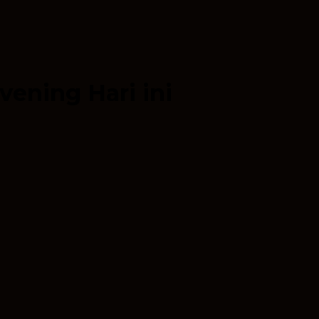
evening
Hari ini