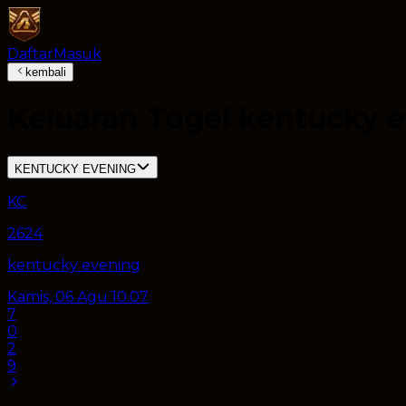
Daftar
Masuk
kembali
Keluaran Togel
kentucky 
KENTUCKY EVENING
KC
2624
kentucky evening
Kamis, 06 Agu
10.07
7
0
2
9