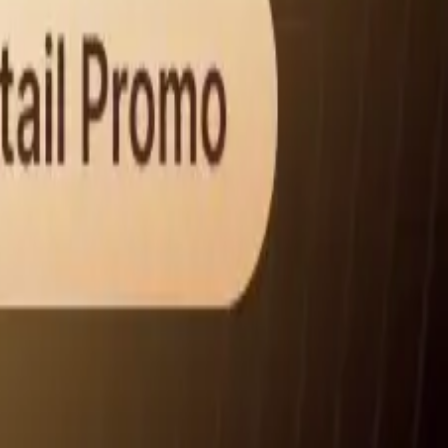
knologi secara berkala. Dengan dukungan
server
ati layanan secara optimal kapan saja. Hal ini
 informasi pengguna dikelola dengan standar
adi prioritas utama yang terus dijaga dengan
menjadi pilihan tepat bagi siapa saja yang mencari
an unggul di tengah persaingan industri digital yang