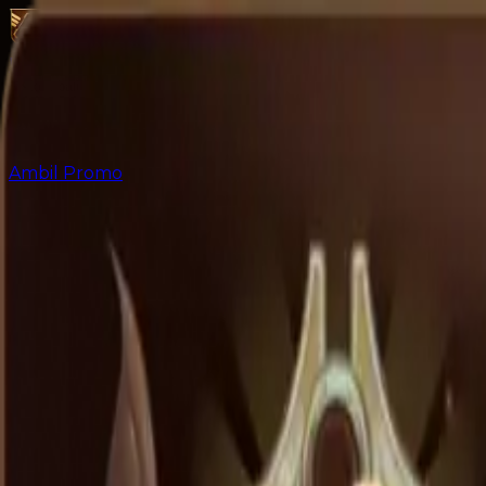
Daftar
Masuk
kembali
Detail Promosi
Ambil Promo
🎁 BONUS DEPOSIT HARIAN – TO 1X!
Setiap hari makin untung!
Nikmati BONUS 10% setiap kali deposit harian hany
💸 Minimal Deposit: Rp 50.000
💰 Bonus: 10% (Maksimal Rp 20.000)