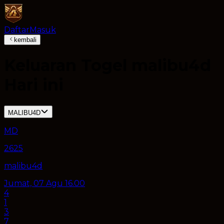
Daftar
Masuk
kembali
Keluaran Togel
malibu4d
Hari ini
MALIBU4D
MD
2625
malibu4d
Jumat, 07 Agu
16.00
4
1
3
7