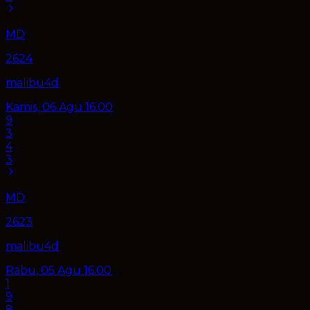
MD
2624
malibu4d
Kamis, 06 Agu
16.00
9
3
4
3
MD
2623
malibu4d
Rabu, 05 Agu
16.00
1
9
8