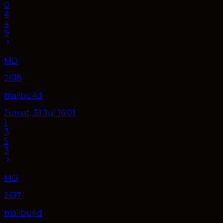
0
4
4
9
MD
2618
malibu4d
Jumat, 31 Jul
16.01
1
3
5
3
MD
2617
malibu4d