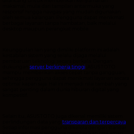
dirancang untuk memberikan kenyamanan
maksimal, mulai dari tampilan antarmuka yang
responsif hingga navigasi yang mudah digunakan
oleh semua kalangan. Pengguna dapat menikmati
berbagai layanan tanpa hambatan, baik melalui
desktop maupun perangkat mobile.
Keunggulan lain yang dimiliki platform ini adalah
kestabilan sistem yang selalu dijaga melalui
pembaruan teknologi secara berkala. Dengan
dukungan
server berkinerja tinggi
, ASUSTOTO
mampu memberikan akses cepat tanpa gangguan,
sehingga pengguna dapat menikmati layanan secara
optimal kapan saja. Hal ini menjadi nilai tambah yang
sangat penting dalam dunia hiburan digital yang
kompetitif.
Selain itu, ASUSTOTO juga dikenal memiliki sistem
perlindungan data yang
transparan dan terpercaya
.
Setiap informasi pengguna dikelola dengan standar
keamanan tinggi sehingga memberikan rasa aman