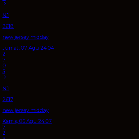
NJ
2618
new jersey midday
Jumat, 07 Agu
24.04
2
7
0
5
NJ
2617
new jersey midday
Kamis, 06 Agu
24.07
7
2
9