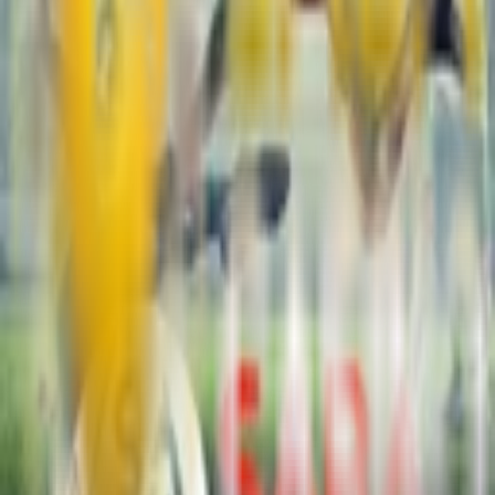
berbagai layanan tanpa hambatan, baik melalui
desktop maupun perangkat mobile.
Keunggulan lain yang dimiliki platform ini adalah
kestabilan sistem yang selalu dijaga melalui
pembaruan teknologi secara berkala. Dengan
dukungan
server berkinerja tinggi
, ASUSTOTO
mampu memberikan akses cepat tanpa gangguan,
sehingga pengguna dapat menikmati layanan secara
optimal kapan saja. Hal ini menjadi nilai tambah yang
sangat penting dalam dunia hiburan digital yang
kompetitif.
Selain itu, ASUSTOTO juga dikenal memiliki sistem
perlindungan data yang
transparan dan terpercaya
.
Setiap informasi pengguna dikelola dengan standar
keamanan tinggi sehingga memberikan rasa aman
dan nyaman dalam beraktivitas. Kepercayaan
pengguna menjadi prioritas utama yang terus dijaga
dengan konsistensi pelayanan terbaik.