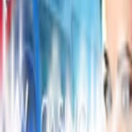
WmSicBo
Wanmei
WmRoulette
Wanmei
WmBaccarat
Wanmei
5
/
5
Game
Page
1
of
1
ASUSTOTO Situs Hiburan
Digital Paling Mutakhir
Dengan Keamanan
Enkripsi Tingkat Tinggi
ASUSTOTO
hadir sebagai situs hiburan digital paling
mutakhir yang mengusung teknologi keamanan
berlapis untuk melindungi setiap aktivitas pengguna.
Dalam era digital yang semakin kompleks, keamanan