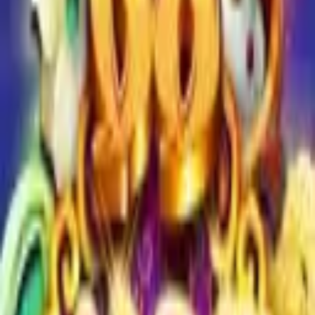
Page
1
of
1
ASUSTOTO Situs Hiburan
Digital Paling Mutakhir
Dengan Keamanan
Enkripsi Tingkat Tinggi
ASUSTOTO
hadir sebagai situs hiburan digital paling
mutakhir yang mengusung teknologi keamanan
berlapis untuk melindungi setiap aktivitas pengguna.
Dalam era digital yang semakin kompleks, keamanan
menjadi faktor utama yang tidak bisa ditawar, dan
platform ini menjawab kebutuhan tersebut dengan
sistem enkripsi tingkat tinggi yang setara dengan
standar internasional. Hal ini membuat setiap data
pribadi maupun transaksi pengguna tetap aman dari
potensi ancaman siber.