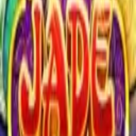
Tidak hanya fokus pada keamanan, ASUSTOTO juga
menawarkan pengalaman hiburan digital yang
modern dan inovatif
. Berbagai fitur interaktif
dirancang untuk memberikan kenyamanan
maksimal, mulai dari tampilan antarmuka yang
responsif hingga navigasi yang mudah digunakan
oleh semua kalangan. Pengguna dapat menikmati
berbagai layanan tanpa hambatan, baik melalui
desktop maupun perangkat mobile.
Keunggulan lain yang dimiliki platform ini adalah
kestabilan sistem yang selalu dijaga melalui
pembaruan teknologi secara berkala. Dengan
dukungan
server berkinerja tinggi
, ASUSTOTO
mampu memberikan akses cepat tanpa gangguan,
sehingga pengguna dapat menikmati layanan secara
optimal kapan saja. Hal ini menjadi nilai tambah yang
sangat penting dalam dunia hiburan digital yang
kompetitif.