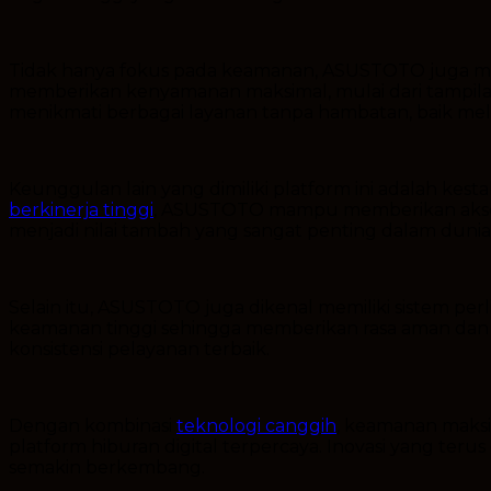
Tidak hanya fokus pada keamanan, ASUSTOTO juga m
memberikan kenyamanan maksimal, mulai dari tampil
menikmati berbagai layanan tanpa hambatan, baik me
Keunggulan lain yang dimiliki platform ini adalah kes
berkinerja tinggi
, ASUSTOTO mampu memberikan akses c
menjadi nilai tambah yang sangat penting dalam dunia 
Selain itu, ASUSTOTO juga dikenal memiliki sistem pe
keamanan tinggi sehingga memberikan rasa aman dan 
konsistensi pelayanan terbaik.
Dengan kombinasi
teknologi canggih
, keamanan maksi
platform hiburan digital terpercaya. Inovasi yang ter
semakin berkembang.