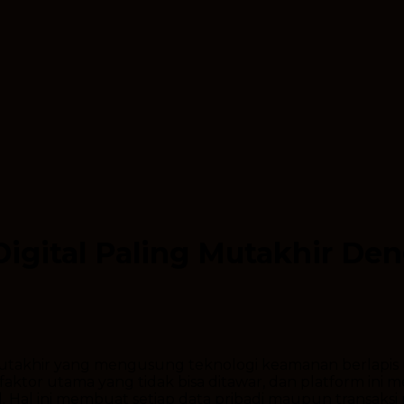
igital Paling Mutakhir De
g mutakhir yang mengusung teknologi keamanan berlapis
faktor utama yang tidak bisa ditawar, dan platform ini
al. Hal ini membuat setiap data pribadi maupun transaks