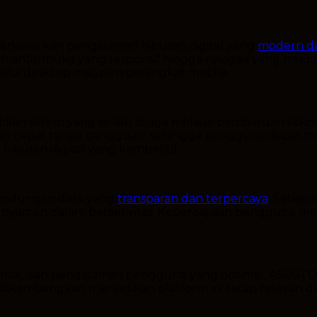
enawarkan pengalaman hiburan digital yang
modern da
an antarmuka yang responsif hingga navigasi yang mu
lalui desktop maupun perangkat mobile.
tabilan sistem yang selalu dijaga melalui pembaruan te
epat tanpa gangguan, sehingga pengguna dapat menikm
hiburan digital yang kompetitif.
rlindungan data yang
transparan dan terpercaya
. Setiap
nyaman dalam beraktivitas. Kepercayaan pengguna menj
mal, dan pengalaman pengguna yang optimal, ASUSTOTO 
us dikembangkan menjadikan platform ini tetap relevan d