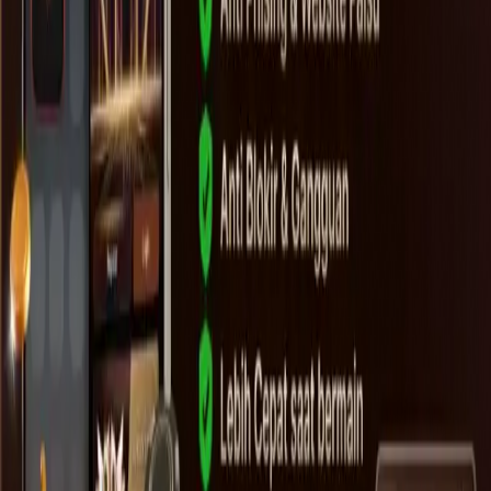
Keunggulan lain yang dimiliki platform ini adalah
kestabilan sistem yang selalu dijaga melalui
pembaruan teknologi secara berkala. Dengan
dukungan
server berkinerja tinggi
, ASUSTOTO
mampu memberikan akses cepat tanpa gangguan,
sehingga pengguna dapat menikmati layanan secara
optimal kapan saja. Hal ini menjadi nilai tambah yang
sangat penting dalam dunia hiburan digital yang
kompetitif.
Selain itu, ASUSTOTO juga dikenal memiliki sistem
perlindungan data yang
transparan dan terpercaya
.
Setiap informasi pengguna dikelola dengan standar
keamanan tinggi sehingga memberikan rasa aman
dan nyaman dalam beraktivitas. Kepercayaan
pengguna menjadi prioritas utama yang terus dijaga
dengan konsistensi pelayanan terbaik.
Dengan kombinasi
teknologi canggih
, keamanan