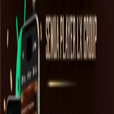
4. Konfirmasi dengan cara Kirim screenshot APK,
bukti deposit, & UserID ke Via Admin WA / Live
Chat di Situs tempat anda bermain
5.Hanya bisa claim Bonus 1x dalam satu akun
💸 Setelah Dikonfirmasi, saldo Rp 5.000 langsung
ditambahkan ke akun kamu!
📥 Ayo download sekarang dan rasakan
pengalaman bermain yang lebih praktis, aman,
dan menguntungkan bersama LXGROUP!!
ASUSTOTO Situs Hiburan
Digital Paling Mutakhir
Dengan Keamanan
Enkripsi Tingkat Tinggi