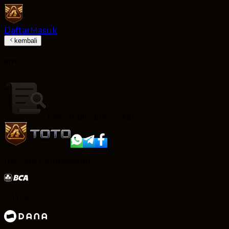
Daftar
Masuk
kembali
Info
Data tidak ditemukan
metode pembayaran
online