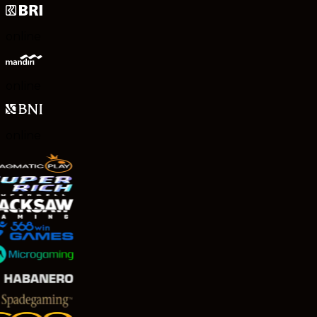
online
online
online