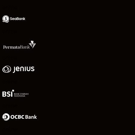
online
online
online
online
online
online