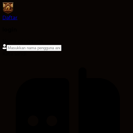
Daftar
login
Nama pengguna
Kata sandi